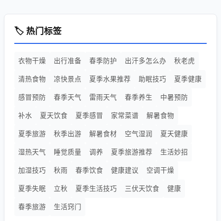
🏷️ 热门标签
衣物干燥
出行准备
春季防护
出汗多怎么办
秋老虎
清热食物
凉快景点
夏季水果推荐
助眠技巧
夏季健康
感冒预防
春季天气
雷雨天气
春季养生
中暑预防
补水
夏天饮食
夏季感冒
家常菜谱
解暑食物
夏季旅游
秋季出游
解暑食材
空气湿润
夏天健康
湿热天气
睡觉质量
调养
夏季旅游推荐
生活妙招
加湿技巧
秋雨
春季饮食
健康建议
空调干燥
夏季失眠
立秋
夏季生活技巧
三伏天饮食
健康
春季旅游
生活窍门