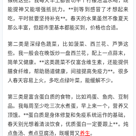
猴桃这些。我每天早上都会切半个柠檬泡温水喝，既
能提神又能增强抵抗力。**别等到感冒了才想起来
吃，平时就要坚持补充**。春天的水果虽然不像夏天
那么丰富，但超市里基本都能买到，价格也合适。
第二类是深绿色蔬菜，比如菠菜、西兰花、芦笋这
些。我一般会在晚饭炒一盘西兰花，配上一点蒜末，
简单又健康。**这类蔬菜不仅富含维生素，还能提供
膳食纤维，帮助肠道健康，间接提高免疫力**。很多
人春天容易上火，多吃点绿叶菜，能缓解不少。
第三类是富含蛋白质的食物，比如鸡蛋、鱼肉、豆制
品。我每周至少吃三次水煮蛋，早上来一个，营养又
顶饿。**蛋白质是身体修复和免疫系统运作的基础，
春天别光想着清淡饮食，优质蛋白一定要跟上**。炖
点鱼汤、煮点豆腐汤，既暖胃又
养生
。