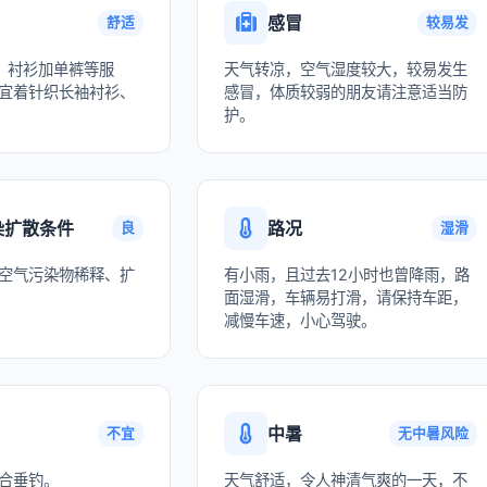
感冒
舒适
较易发
、衬衫加单裤等服
天气转凉，空气湿度较大，较易发生
宜着针织长袖衬衫、
感冒，体质较弱的朋友请注意适当防
护。
染扩散条件
路况
良
湿滑
空气污染物稀释、扩
有小雨，且过去12小时也曾降雨，路
面湿滑，车辆易打滑，请保持车距，
减慢车速，小心驾驶。
中暑
不宜
无中暑风险
合垂钓。
天气舒适，令人神清气爽的一天，不