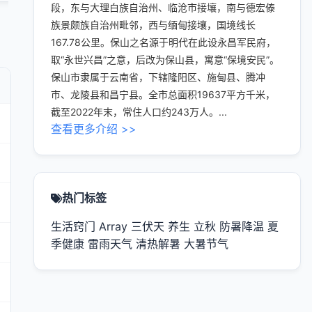
段，东与大理白族自治州、临沧市接壤，南与德宏傣
族景颇族自治州毗邻，西与缅甸接壤，国境线长
167.78公里。保山之名源于明代在此设永昌军民府，
取“永世兴昌”之意，后改为保山县，寓意“保境安民”。
保山市隶属于云南省，下辖隆阳区、施甸县、腾冲
市、龙陵县和昌宁县。全市总面积19637平方千米，
截至2022年末，常住人口约243万人。...
查看更多介绍 >>
热门标签
生活窍门
Array
三伏天
养生
立秋
防暑降温
夏
季健康
雷雨天气
清热解暑
大暑节气