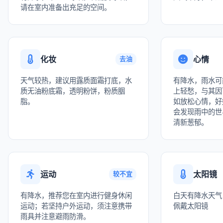
请在室内准备出充足的空间。
化妆
心情
去油
天气较热，建议用露质面霜打底，水
有降水，雨水可
质无油粉底霜，透明粉饼，粉质胭
上轻愁，与其因
脂。
如放松心情，好
会发现雨中的世
清新葱郁。
运动
太阳镜
较不宜
有降水，推荐您在室内进行健身休闲
白天有降水天气
运动；若坚持户外运动，须注意携带
佩戴太阳镜
雨具并注意避雨防滑。