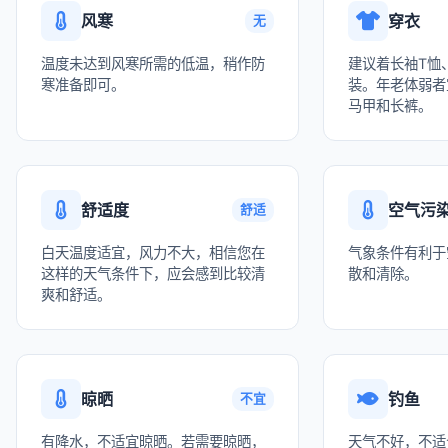
风寒
穿衣
无
温度未达到风寒所需的低温，稍作防
建议着长袖T恤
寒准备即可。
装。年老体弱者
马甲和长裤。
舒适度
空气污
舒适
白天温度适宜，风力不大，相信您在
气象条件有利于
这样的天气条件下，应会感到比较清
散和清除。
爽和舒适。
晾晒
钓鱼
不宜
有降水，不适宜晾晒。若需要晾晒，
天气不好，不适