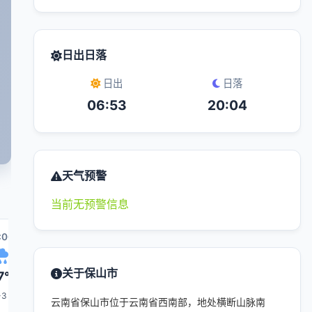
日出日落
日出
日落
06:53
20:04
天气预警
当前无预警信息
:00
03:00
04:00
11:00
05:00
0
关于保山市
7°
17°
17°
23°
17°
-3
1-3
1-3
1-3
1-3
云南省保山市位于云南省西南部，地处横断山脉南