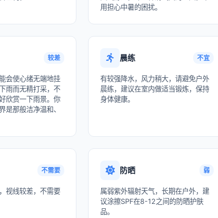
用担心中暑的困扰。
晨练
较差
不宜
能会使心绪无端地挂
有较强降水，风力稍大，请避免户外
下雨而无精打采，不
晨练，建议在室内做适当锻炼，保持
好欣赏一下雨景。你
身体健康。
界是那般洁净温和、
防晒
不需要
弱
，视线较差，不需要
属弱紫外辐射天气，长期在户外，建
议涂擦SPF在8-12之间的防晒护肤
品。