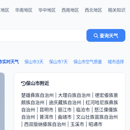
东地区
华南地区
华中地区
西南地区
西北地区
相关知识
查询天气
市实时天气
保山市3天
保山市7天
保山市空气质量
城市选择
保山市附近
楚雄彝族自治州
|
大理白族自治州
|
德宏傣族景
颇族自治州
|
迪庆藏族自治州
|
红河哈尼族彝族
自治州
|
昆明市
|
丽江市
|
临沧市
|
怒江傈僳族
自治州
|
普洱市
|
曲靖市
|
文山壮族苗族自治州
|
西双版纳傣族自治州
|
玉溪市
|
昭通市