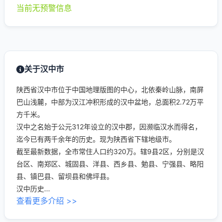
当前无预警信息
关于汉中市
陕西省汉中市位于中国地理版图的中心，北依秦岭山脉，南屏
巴山浅麓，中部为汉江冲积形成的汉中盆地，总面积2.72万平
方千米。
汉中之名始于公元312年设立的汉中郡，因濒临汉水而得名，
迄今已有两千余年的历史。现为陕西省下辖地级市。
截至最新数据，全市常住人口约320万。辖9县2区，分别是汉
台区、南郑区、城固县、洋县、西乡县、勉县、宁强县、略阳
县、镇巴县、留坝县和佛坪县。
汉中历史...
查看更多介绍 >>