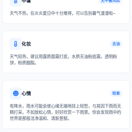
中暑
无中暑风险
天气不热，在炎炎夏日中十分难得，可以告别暑气漫漫啦~
化妆
去油
天气较热，建议用露质面霜打底，水质无油粉底霜，透明粉
饼，粉质胭脂。
心情
较差
有降水，雨水可能会使心绪无端地挂上轻愁，与其因下雨而无
精打采，不如放松心情，好好欣赏一下雨景。你会发现雨中的
世界是那般洁净温和、清新葱郁。