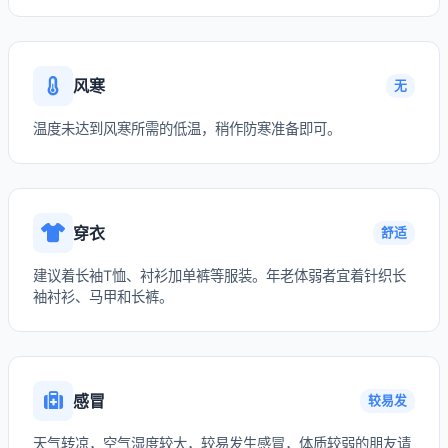
风寒
无
温度未达到风寒所需的低温，稍作防寒准备即可。
穿衣
舒适
建议着长袖T恤、衬衫加单裤等服装。年老体弱者宜着针织长
袖衬衫、马甲和长裤。
感冒
较易发
天气转凉，空气湿度较大，较易发生感冒，体质较弱的朋友请