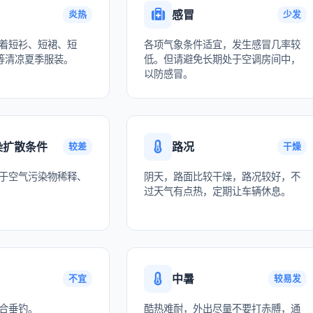
感冒
炎热
少发
着短衫、短裙、短
各项气象条件适宜，发生感冒几率较
等清凉夏季服装。
低。但请避免长期处于空调房间中，
以防感冒。
染扩散条件
路况
较差
干燥
于空气污染物稀释、
阴天，路面比较干燥，路况较好，不
过天气有点热，定期让车辆休息。
中暑
不宜
较易发
合垂钓。
酷热难耐，外出尽量不要打赤膊，通