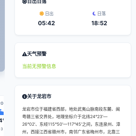
日出日落
日出
日落
05:42
18:52
天气预警
当前无预警信息
关于龙岩市
:00
04:00
05:00
12:00
06:00
龙岩市位于福建省西部，地处武夷山脉南段东麓、闽
粤赣三省交界处，地理坐标介于北纬24°23′—
4°
24°
24°
33°
24°
26°02′、东经115°50′—117°45′之间，东连泉州、漳
-3
1-3
1-3
1-3
1-3
州，西接江西省赣州市，南邻广东省梅州市，北靠三