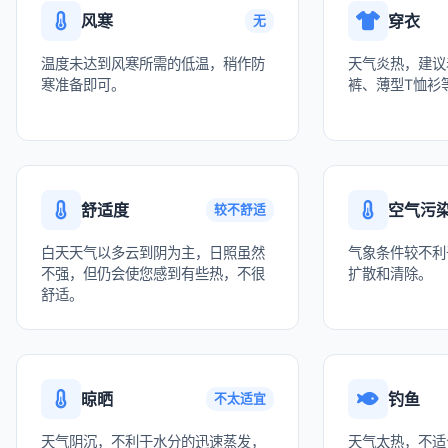
风寒
穿衣
无
温度未达到风寒所需的低温，稍作防
天气炎热，建议
寒准备即可。
裤、薄型T恤衫
舒适度
空气污
较不舒适
白天天气以多云到阴为主，日照虽然
气象条件较不利
不强，但仍会使您感到有些热，不很
扩散和清除。
舒适。
晾晒
钓鱼
不太适宜
天气阴沉，不利于水分的迅速蒸发，
天气太热，不适