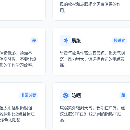
风的棉衫和赤膊相比更有消暑的作
用。
晨练
差
较适宜
情绪低落，烦躁不
早晨气象条件较适宜晨练，但天气阴
消夏降温，不要让烦
沉，风力稍大，请选择合适的地点晨
您的工作学习效率。
练。
防晒
非常必要
弱
但太阳辐射仍很强
属弱紫外辐射天气，长期在户外，建
戴透射比2级且标注
议涂擦SPF在8-12之间的防晒护肤
的浅色太阳镜
品。