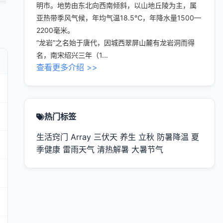
明市。地势由东北向西南倾斜，以山地丘陵为主，属
亚热带季风气候，年均气温18.5℃，年降水量1500—
2200毫米。
“龙岩”之名始于唐代，因城西翠屏山麓有龙岩洞而得
名，南宋绍兴三年（1...
查看更多介绍 >>
热门标签
生活窍门
Array
三伏天
养生
立秋
防暑降温
夏
季健康
雷雨天气
清热解暑
大暑节气