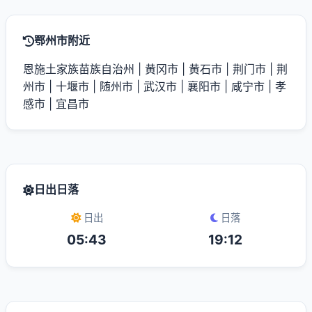
鄂州市附近
恩施土家族苗族自治州
|
黄冈市
|
黄石市
|
荆门市
|
荆
州市
|
十堰市
|
随州市
|
武汉市
|
襄阳市
|
咸宁市
|
孝
感市
|
宜昌市
日出日落
日出
日落
05:43
19:12