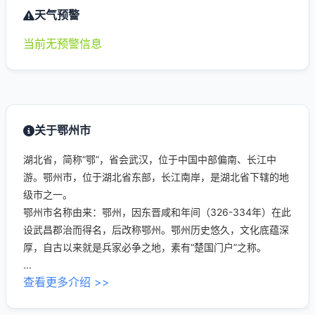
天气预警
当前无预警信息
关于鄂州市
湖北省，简称“鄂”，省会武汉，位于中国中部偏南、长江中
游。鄂州市，位于湖北省东部，长江南岸，是湖北省下辖的地
级市之一。
鄂州市名称由来：鄂州，因东晋咸和年间（326-334年）在此
设武昌郡治而得名，后改称鄂州。鄂州历史悠久，文化底蕴深
厚，自古以来就是兵家必争之地，素有“楚国门户”之称。
...
查看更多介绍 >>