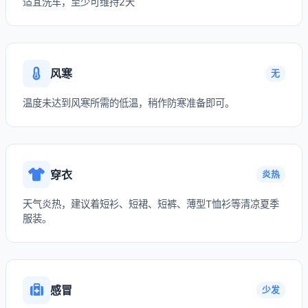
适宜洗车，至少可维持2天
风寒
无
温度未达到风寒所需的低温，稍作防寒准备即可。
穿衣
炎热
天气炎热，建议着短衫、短裙、短裤、薄型T恤衫等清凉夏季
服装。
感冒
少发