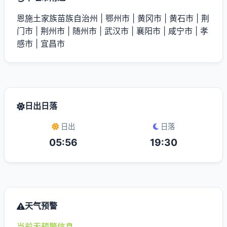
恩施土家族苗族自治州
|
鄂州市
|
黄冈市
|
黄石市
|
荆
门市
|
荆州市
|
随州市
|
武汉市
|
襄阳市
|
咸宁市
|
孝
感市
|
宜昌市
日出日落
日出
日落
05:56
19:30
天气预警
当前无预警信息