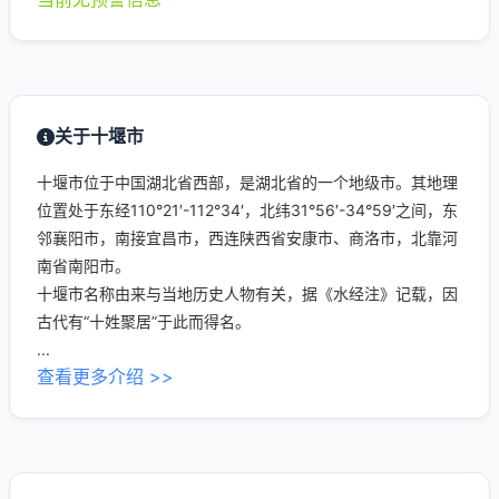
关于十堰市
十堰市位于中国湖北省西部，是湖北省的一个地级市。其地理
位置处于东经110°21′-112°34′，北纬31°56′-34°59′之间，东
邻襄阳市，南接宜昌市，西连陕西省安康市、商洛市，北靠河
南省南阳市。
十堰市名称由来与当地历史人物有关，据《水经注》记载，因
古代有“十姓聚居”于此而得名。
...
查看更多介绍 >>