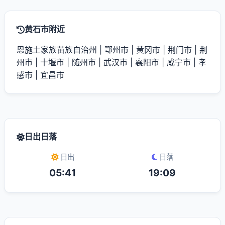
黄石市附近
恩施土家族苗族自治州
|
鄂州市
|
黄冈市
|
荆门市
|
荆
州市
|
十堰市
|
随州市
|
武汉市
|
襄阳市
|
咸宁市
|
孝
感市
|
宜昌市
日出日落
日出
日落
05:41
19:09