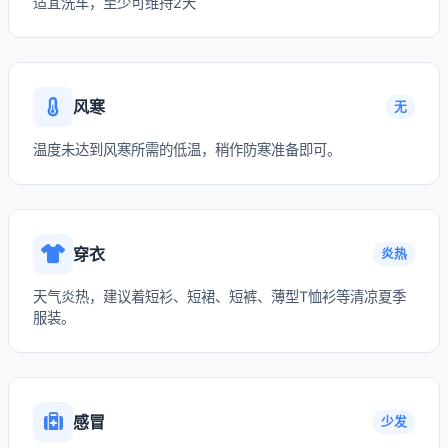
适宜洗车，至少可维持2天
风寒
无
温度未达到风寒所需的低温，稍作防寒准备即可。
穿衣
炎热
天气炎热，建议着短衫、短裙、短裤、薄型T恤衫等清凉夏季
服装。
感冒
少发